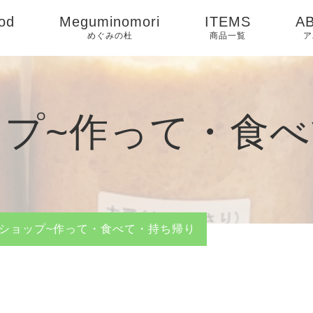
od
Meguminomori
ITEMS
A
めぐみの杜
商品一覧
ア
C
B
プ~作って・食
ショップ~作って・食べて・持ち帰り