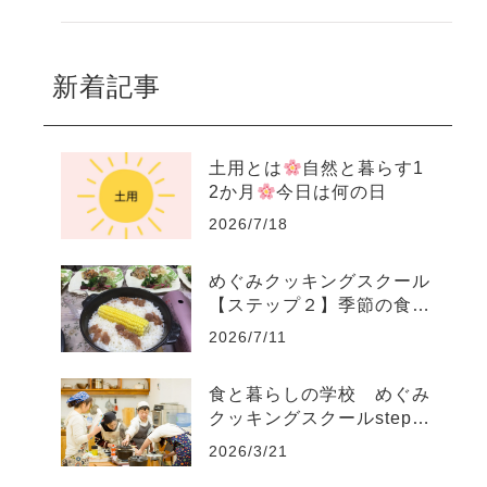
新着記事
土用とは
自然と暮らす1
2か月
今日は何の日
2026/7/18
めぐみクッキングスクール
【ステップ２】季節の食養
生コース
2026/7/11
食と暮らしの学校 めぐみ
クッキングスクールstep1
～step4
2026/3/21