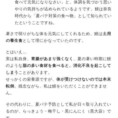
食べて元気になりなさい」と、体調を気づかう思い
やりの気持ちが込められているようです。鰻は奈良
時代から「夏バテ対策の食べ物」として知られてい
たということですね。
暑さで弱りがちな体を元気にしてくれるため、鰻は
土用
の養生食
として理にかなっていたのです。
とはいえ…
実は私自身、
胃腸があまり強くなく
、夏の暑い時期に鰻
のような
脂の多い食材を食べると、消化不良を起こして
しまう
ことがあります。
せっかくの栄養源ですが、
体が受けつけないのでは本末
転倒
。残念ながら、私は鰻をいただくことができませ
ん。
その代わりに、夏バテ予防として私が日々取り入れてい
るのが、らっきょう・梅干し・黒にんにく（黒大蒜）で
す。