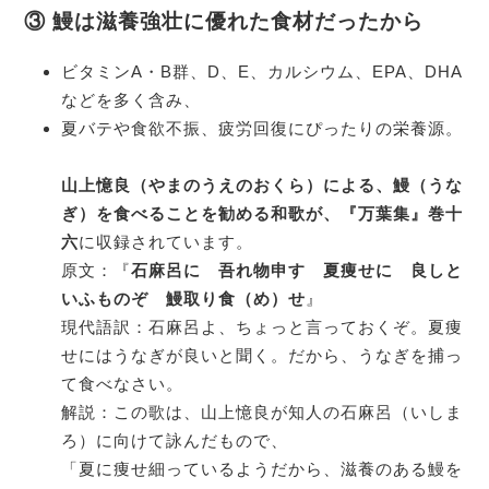
③ 鰻は滋養強壮に優れた食材だったから
ビタミンA・B群、D、E、カルシウム、EPA、DHA
などを多く含み、
夏バテや食欲不振、疲労回復にぴったりの栄養源。
山上憶良（やまのうえのおくら）
による、鰻（うな
ぎ）を食べることを勧める和歌が、
『万葉集』巻十
六
に収録されています。
原文：『
石麻呂に 吾れ物申す 夏痩せに 良しと
いふものぞ 鰻取り食（め）せ
』
現代語訳：石麻呂よ、ちょっと言っておくぞ。夏痩
せにはうなぎが良いと聞く。だから、うなぎを捕っ
て食べなさい。
解説：この歌は、山上憶良が知人の石麻呂（いしま
ろ）に向けて詠んだもので、
「夏に痩せ細っているようだから、滋養のある鰻を