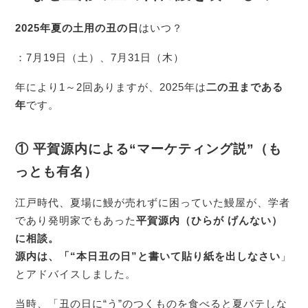
2025年夏の土用の丑の日
はいつ？
：7月19日（土）、7月31日（木）
年により1～2回ありますが、2025年は
二の丑まである
年
です。
① 平賀源内による“マーケティング説”（も
っとも有名）
江戸時代、夏場に鰻が売れずに困っていた鰻屋が、学者
であり発明家でもあった
平賀源内（ひらが げんない）
に相談。
源内は、「“本日丑の日”と書いて貼り紙を出しなさい
」
とアドバイスしました。
当時、「丑の日に“う”のつくものを食べると夏バテしな