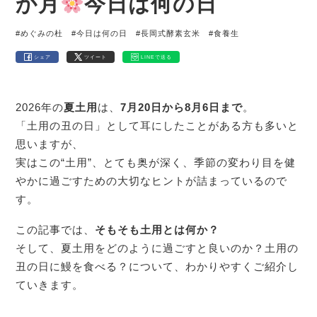
か月
今日は何の日
#めぐみの杜
#今日は何の日
#長岡式酵素玄米
#食養生
シェア
ツイート
LINEで送る
2026年の
夏土用
は、
7月20日から8月6日まで
。
「土用の丑の日」として耳にしたことがある方も多いと
思いますが、
実はこの“土用”、とても奥が深く、季節の変わり目を健
やかに過ごすための大切なヒントが詰まっているので
す。
この記事では、
そもそも土用とは何か？
そして、夏土用をどのように過ごすと良いのか？土用の
丑の日に鰻を食べる？について、わかりやすくご紹介し
ていきます。