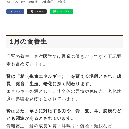
#めぐみの杜
#健康
#健康的
#食養生
シェア
ツイート
LINEで送る
1月の食養生
〇腎の養生 東洋医学では腎臓の働きだけでなく下記要
素も含めています。
腎は「精（生命エネルギー）」を蓄える場所とされ、成
長、発育、生殖、老化に深く関わります。
エネルギーの源として、体全体の元気や免疫力、老化速
度に影響を及ぼすとされています。
腎はまた、寒さに対応する力や、骨、髪、耳、膀胱など
とも関連があるとされています。
骨粗鬆症・髪の成長や質・耳鳴り・難聴・頻尿など