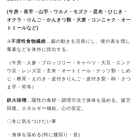
(
午房・長芋・山芋・ワカメ・モズク・昆布・ひじき・
オクラ・りんご・かんきつ類・大麦・コンニャク・オー
トミールなど
)
✰
不溶性食物繊維
…腸の動きを活発にし、便の嵩を増し
毒素などを体外に排出する。
（午房・人参・ブロッコリー・キャベツ・大豆・エンド
ウ豆・レンズ豆・玄米・オートミール・ナッツ類・しめ
じ・椎茸・えのき・皮付きりんご・皮付き梨・柿・さつ
ま芋・筍等）
鉄火味噌
…陽性の食材・調理方法で身体を温める。疲労
回復。エネルギー補給。心の安定。
〇冬に気をつけたい事
・身体を温める(特に腰回り・首)