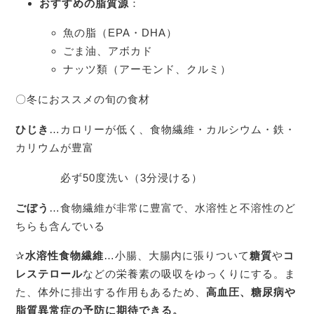
おすすめの脂質源
：
魚の脂（EPA・DHA）
ごま油、アボカド
ナッツ類（アーモンド、クルミ）
〇冬におススメの旬の食材
ひじき
…カロリーが低く、食物繊維・カルシウム・鉄・
カリウムが豊富
必ず50度洗い（3分浸ける）
ごぼう
…食物繊維が非常に豊富で、水溶性と不溶性のど
ちらも含んでいる
✰
水溶性食物繊維
…小腸、大腸内に張りついて
糖質
や
コ
レステロール
などの栄養素の吸収をゆっくりにする。ま
た、体外に排出する作用もあるため、
高血圧、糖尿病や
脂質異常症の予防に期待できる。