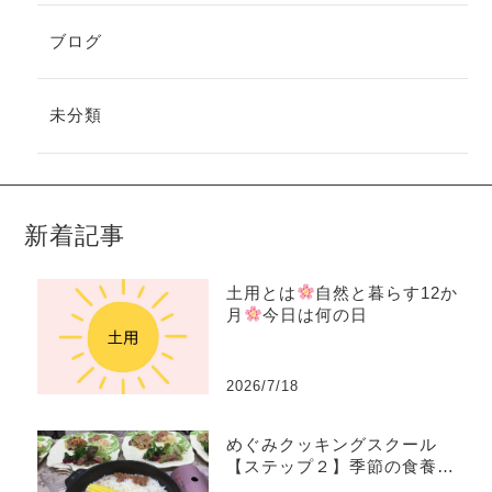
ブログ
未分類
新着記事
土用とは
自然と暮らす12か
月
今日は何の日
2026/7/18
めぐみクッキングスクール
【ステップ２】季節の食養生
コース