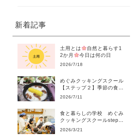
新着記事
土用とは
自然と暮らす1
2か月
今日は何の日
2026/7/18
めぐみクッキングスクール
【ステップ２】季節の食養
生コース
2026/7/11
食と暮らしの学校 めぐみ
クッキングスクールstep1
～step4
2026/3/21