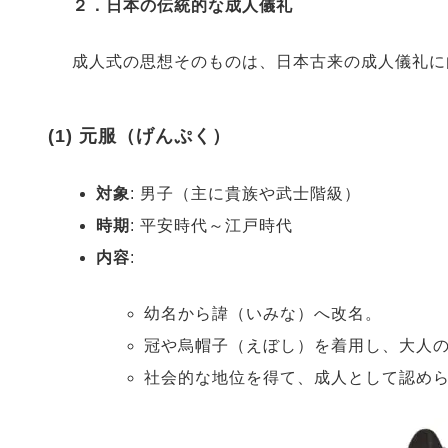
２．日本の伝統的な成人儀礼
成人式の思想そのものは、日本古来の成人儀礼に
(1) 元服（げんぷく）
対象
: 男子（主に貴族や武士階級）
時期
: 平安時代～江戸時代
内容
:
幼名から諱（いみな）へ改名。
冠や烏帽子（えぼし）を着用し、大人
社会的な地位を得て、成人として認め