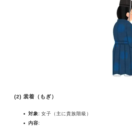
(2) 裳着（もぎ）
対象
: 女子（主に貴族階級）
内容
: