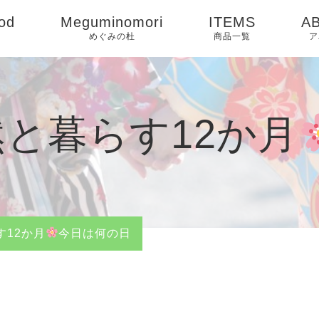
od
Meguminomori
ITEMS
A
めぐみの杜
商品一覧
ア
C
B
と暮らす12か月
す12か月
今日は何の日