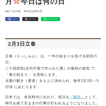
月
今日は何の日
#めぐみの杜
#今日は何の日
シェア
ツイート
LINEで送る
2月3日
立春
立春（りっしゅん） は、一年の始まりを告げる節目の
日。
二十四節気(古代中国で作られた暦）の最初の節気 で、
「春の始まり」 を意味します。
太陽の動き（黄道）をもとに決められ、毎年2月3日～5
日頃 にあたります。
日本では、奈良時代に伝わり、前日を
『節分』
として、
時代を経て豆まきの行事が行われるようになりました。