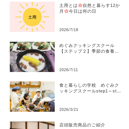
土用とは
自然と暮らす12か
月
今日は何の日
2026/7/18
めぐみクッキングスクール
【ステップ２】季節の食養生
コース
2026/7/11
食と暮らしの学校 めぐみク
ッキングスクールstep1～step
4
2026/3/21
店頭販売商品のご紹介