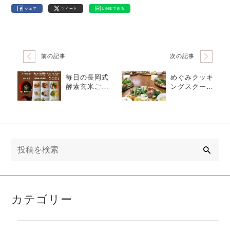
シェア
ツイート
LINEで送る
前の記事
次の記事
毎日の長岡式
めぐみクッキ
酵素玄米ご飯
ングスクール
1/24
【ステップ2】
季節の食養生
検
索
カテゴリー