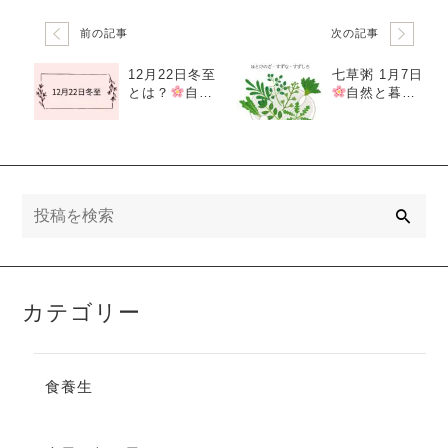
前の記事
次の記事
12月22日冬至
七草粥 1月7日
とは？
自然
自然と暮ら
と暮らす12か
す12か月
今
月
今日は何
日は何の日
の日
検
索
カテゴリー
食養生