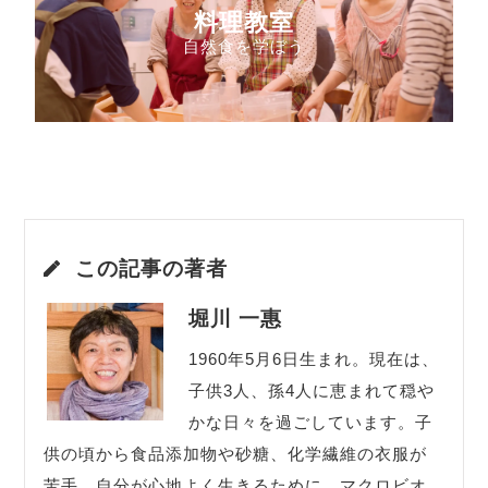
料理教室
自然食を学ぼう
この記事の著者
堀川 一惠
1960年5月6日生まれ。現在は、
子供3人、孫4人に恵まれて穏や
かな日々を過ごしています。子
供の頃から食品添加物や砂糖、化学繊維の衣服が
苦手。自分が心地よく生きるために、マクロビオ