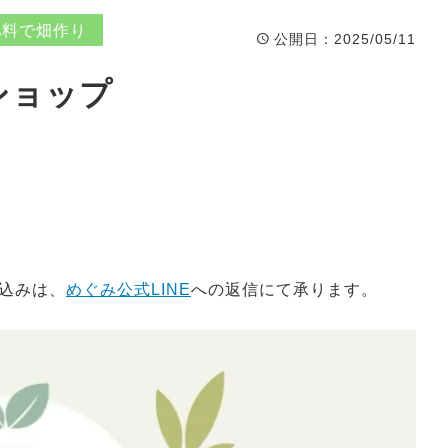
肥料で畑作り
公開日
：2025/05/11
ショップ
込みは、
めぐみ公式LINE
への返信にて承ります。