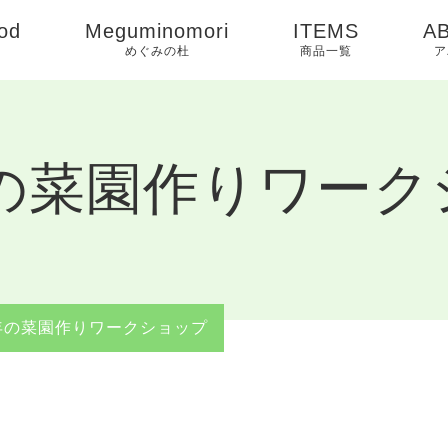
od
Meguminomori
ITEMS
A
めぐみの杜
商品一覧
ア
C
B
年の菜園作りワー
5年の菜園作りワークショップ