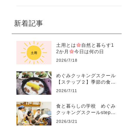
新着記事
土用とは
自然と暮らす1
2か月
今日は何の日
2026/7/18
めぐみクッキングスクール
【ステップ２】季節の食養
生コース
2026/7/11
食と暮らしの学校 めぐみ
クッキングスクールstep1
～step4
2026/3/21