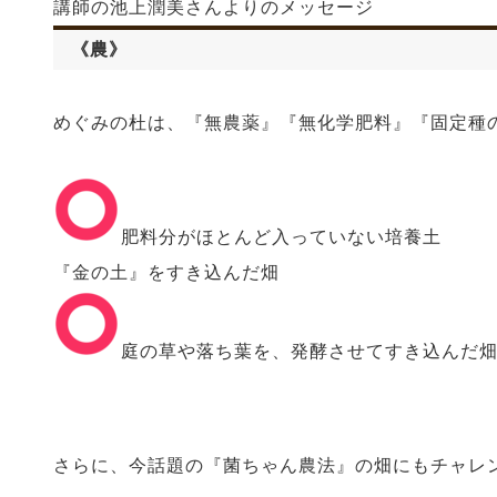
講師の池上潤美さんよりのメッセージ
《農》
めぐみの杜は、『無農薬』『無化学肥料』『固定種
️肥料分がほとんど入っていない培養土
『金の土』をすき込んだ畑
️庭の草や落ち葉を、発酵させてすき込んだ
さらに、今話題の『菌ちゃん農法』の畑にもチャレ