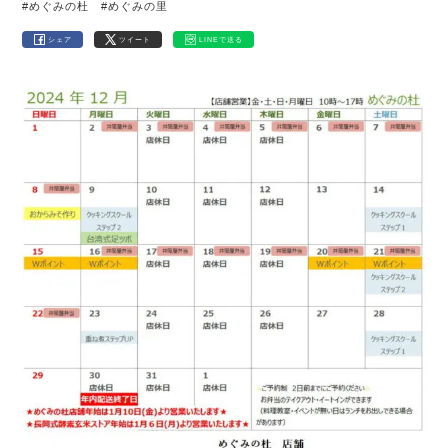
#めぐみの杜
#めぐみの里
シェア
ツイート
LINEで送る