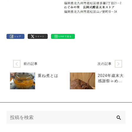
シェア
ツイート
LINEで送る
前の記事
次の記事
重ね煮とは
2024年歳末大
感謝祭㏌めぐ
みの杜
検
索