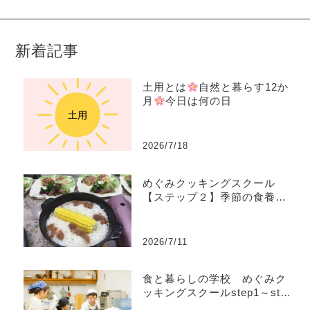
新着記事
土用とは
自然と暮らす12か
月
今日は何の日
2026/7/18
めぐみクッキングスクール
【ステップ２】季節の食養生
コース
2026/7/11
食と暮らしの学校 めぐみク
ッキングスクールstep1～step
4