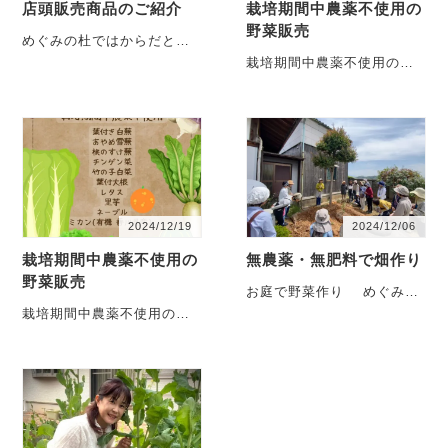
店頭販売商品のご紹介
栽培期間中農薬不使用の
野菜販売
めぐみの杜ではからだと心
が喜ぶ『長岡式酵素玄米』
栽培期間中農薬不使用のお
手作り味噌や漬物昔ながら
野菜さん入荷しました12月
の製法で作られた調味料や
27日~28日販売中です 九州
食・・・
は暖・・・
2024/12/19
2024/12/06
栽培期間中農薬不使用の
無農薬・無肥料で畑作り
野菜販売
お庭で野菜作り めぐみの
杜は、住宅街の少し高台に
栽培期間中農薬不使用のお
ある古民家です。この場所
野菜さん入荷しました12月
が気に入った最大の・・・
20日~23日販売中です 九州
は暖・・・