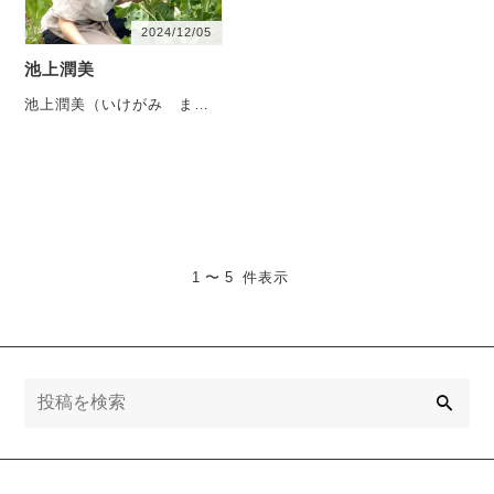
2024/12/05
池上潤美
池上潤美（いけがみ ます
み）プランター歴23年。畑
歴14年。
2000年
ベ・・・
1 〜 5 件表示
検
索