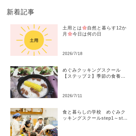
新着記事
土用とは
自然と暮らす12か
月
今日は何の日
2026/7/18
めぐみクッキングスクール
【ステップ２】季節の食養生
コース
2026/7/11
食と暮らしの学校 めぐみク
ッキングスクールstep1～step
4