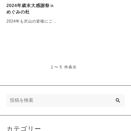
2024年歳末大感謝祭㏌
めぐみの杜
2024年も沢山の皆様にご来
店頂きまして誠にありがと
うございます。本年のご愛
顧に感謝いたしまして
・・・
1 〜 5 件表示
検
索
カテゴリー