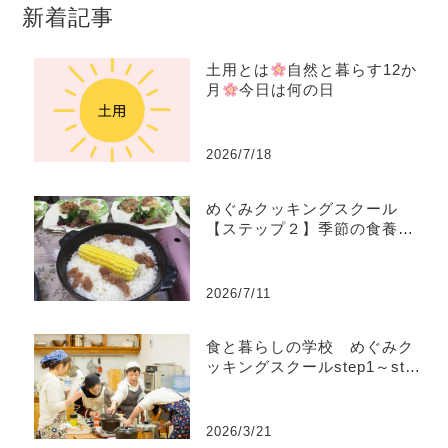
新着記事
土用とは
自然と暮らす12か
月
今日は何の日
2026/7/18
めぐみクッキングスクール
【ステップ２】季節の食養生
コース
2026/7/11
食と暮らしの学校 めぐみク
ッキングスクールstep1～step
4
2026/3/21