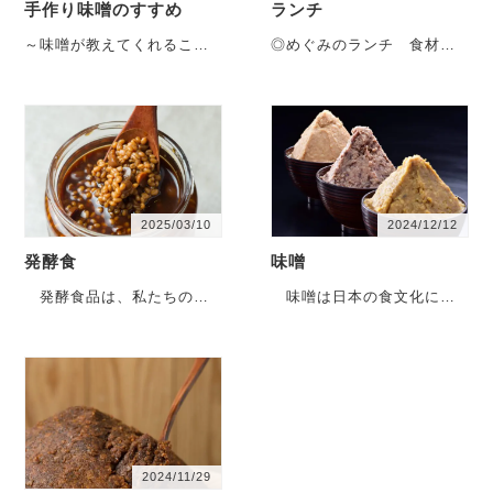
手作り味噌のすすめ
ランチ
～味噌が教えてくれること
◎めぐみのランチ 食材は
～ ■ はじめに 日本には、古
すべて 50度洗いで丁寧に下
くから「食べる薬」と呼ば
処理し、主食には 長岡式酵
れてきた・・・
素玄米、みそ汁には ・・・
2025/03/10
2024/12/12
発酵食
味噌
発酵食品は、私たちの健
味噌は日本の食文化に欠
康に大きな影響を与える重
かせない調味料であり、そ
要な存在です。本記事で
の魅力は多岐にわたりま
は、発酵の基本から歴史、
す。この記事では、味噌の
種類・・・
基礎・・・
2024/11/29